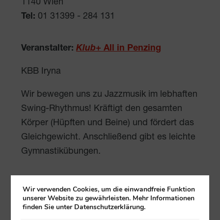
1140
Wien
Tel:
01 31399 - 284 131
Veranstalter:
Klub
+ All in Penzing
KBB Iryna
Wir bewegen uns zu Jazzmusik im lebhaften
Swing-Rhythmus! Kräftigt den gesamten
Körper (Hüpften und Beine) und fördert das
Gleichgewicht. Anschließend gibt es leichte
Gymnastikübungen.
gratis
Wir verwenden Cookies, um die einwandfreie Funktion
unserer Website zu gewährleisten. Mehr Informationen
finden Sie unter Datenschutzerklärung.