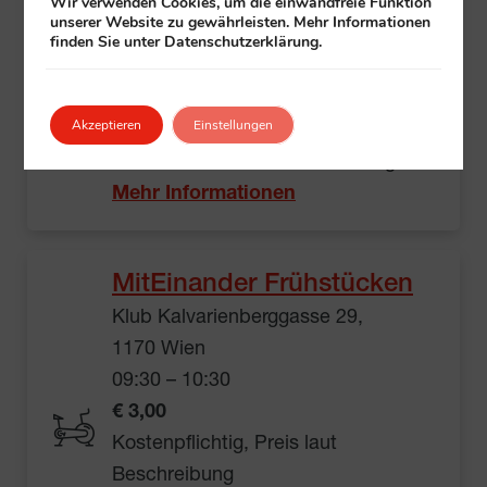
Walking
Wir verwenden Cookies, um die einwandfreie Funktion
unserer Website zu gewährleisten. Mehr Informationen
Essling und Umgebung
finden Sie unter Datenschutzerklärung.
Telephonweg 1, 1220 Wien
09:30 – 10:30
Akzeptieren
Einstellungen
gratis
Veranstalter:
Klub
+ All in Essling
Mehr Informationen
MitEinander Frühstücken
Klub Kalvarienberggasse 29,
1170 Wien
09:30 – 10:30
€ 3,00
Kostenpflichtig, Preis laut
Beschreibung