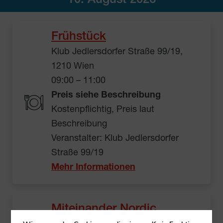
10. August 2026
Frühstück
Klub Jedlersdorfer Straße 99/19,
1210 Wien
09:00 – 11:00
Preis siehe Beschreibung
Kostenpflichtig, Preis laut
Beschreibung
Veranstalter: Klub Jedlersdorfer
Straße 99/19
Mehr Informationen
Miteinander Nordic