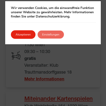
Veranstalter:
Klub
+ Gehörlosenwelt
Wir verwenden Cookies, um die einwandfreie Funktion
Mehr Informationen
unserer Website zu gewährleisten. Mehr Informationen
finden Sie unter Datenschutzerklärung.
Yoga im Sitzen
Akzeptieren
Einstellungen
Klub Trauttmansdorffgasse 18,
1130 Wien
09:30 – 10:30
gratis
Veranstalter: Klub
Trauttmansdorffgasse 18
Mehr Informationen
Miteinander Kartenspielen