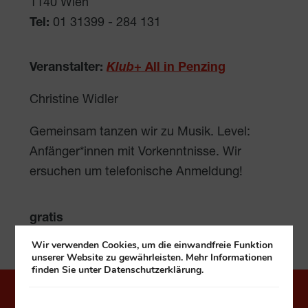
1140
Wien
Tel:
01 31399 - 284 131
Veranstalter:
Klub
+ All in Penzing
Christine Widler
Gemeinsam tanzen wir zu Musik. Level:
Anfänger*innen mit Vorkenntnisse. Wir
ersuchen um telefonische Anmeldung!
gratis
Wir verwenden Cookies, um die einwandfreie Funktion
unserer Website zu gewährleisten. Mehr Informationen
finden Sie unter Datenschutzerklärung.
Häuser zum Leben