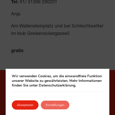
Tel:
01/ 31399 290201
Anja
Am Wallensteinplatz und bei Schlechtwetter
im klub Greiseneckergasse5
gratis
Wir verwenden Cookies, um die einwandfreie Funktion
unserer Website zu gewährleisten. Mehr Informationen
Häuser zum Leben
finden Sie unter Datenschutzerklärung.
Fonds Kuratorium Wiener Pensionisten-
Wohnhäuser – Häuser zum Leben
Akzeptieren
Einstellungen
1090 Wien, Seegasse 9