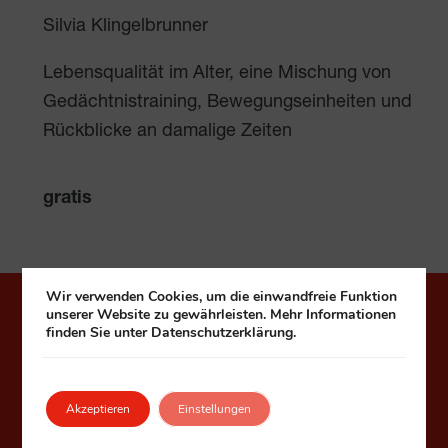
Silvia Klingelbrunner
Lebensqualität im Alter, eine Mischung von
Gedächtnistraining, Bewegungseinheiten und
Rückblicke an damalige Zeiten
gratis
Wir verwenden Cookies, um die einwandfreie Funktion
unserer Website zu gewährleisten. Mehr Informationen
Häuser zum Leben
finden Sie unter Datenschutzerklärung.
Fonds Kuratorium Wiener Pensionisten-
Wohnhäuser – Häuser zum Leben
Akzeptieren
Einstellungen
1090 Wien, Seegasse 9