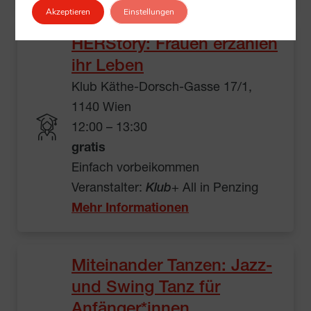
Akzeptieren
Einstellungen
HERStory: Frauen erzählen
ihr Leben
Klub Käthe-Dorsch-Gasse 17/1,
1140 Wien
12:00 – 13:30
gratis
Einfach vorbeikommen
Veranstalter:
Klub
+ All in Penzing
Mehr Informationen
Miteinander Tanzen: Jazz-
und Swing Tanz für
Anfänger*innen