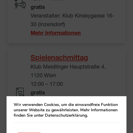
gratis
Veranstalter: Klub Kinskygasse 16-
30 (Inzersdorf)
Mehr Informationen
Spielenachmittag
Klub Meidlinger Hauptstraße 4,
1120 Wien
12:00 – 17:00
gratis
Einfach vorbeikommen
Wir verwenden Cookies, um die einwandfreie Funktion
unserer Website zu gewährleisten. Mehr Informationen
Veranstalter: Klub Meidlinger
finden Sie unter Datenschutzerklärung.
Hauptstraße 4
Mehr Informationen