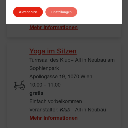
Kostenpflichtig, Preis laut
Beschreibung
Akzeptieren
Einstellungen
Veranstalter:
Klub
+ All in Village3
Mehr Informationen
Yoga im Sitzen
Turnsaal des Klub+ All in Neubau am
Sophienpark
Apollogasse 19, 1070 Wien
10:00 – 11:00
gratis
Einfach vorbeikommen
Veranstalter:
Klub
+ All in Neubau
Mehr Informationen