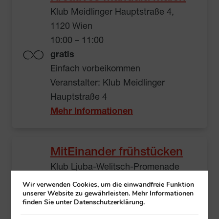
Klub Meidlinger Hauptstraße 4,
1120 Wien
10:00 – 11:00
gratis
Einfach vorbeikommen
Veranstalter: Klub Meidlinger
Hauptstraße 4
Mehr Informationen
MitEinander frühstücken
Klub Ljuba-Welitsch-Promenade
12A/B, 1030 Wien
Wir verwenden Cookies, um die einwandfreie Funktion
unserer Website zu gewährleisten. Mehr Informationen
10:00 – 11:00
finden Sie unter Datenschutzerklärung.
€ 2,50