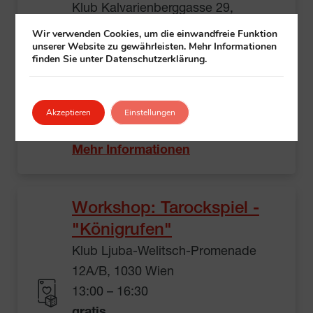
Klub Kalvarienberggasse 29,
1170 Wien
Wir verwenden Cookies, um die einwandfreie Funktion
unserer Website zu gewährleisten. Mehr Informationen
13:00 – 15:00
finden Sie unter Datenschutzerklärung.
gratis
Einfach vorbeikommen
Veranstalter: Klub
Akzeptieren
Einstellungen
Kalvarienberggasse 29
Mehr Informationen
Workshop: Tarockspiel -
"Königrufen"
Klub Ljuba-Welitsch-Promenade
12A/B, 1030 Wien
13:00 – 16:30
gratis