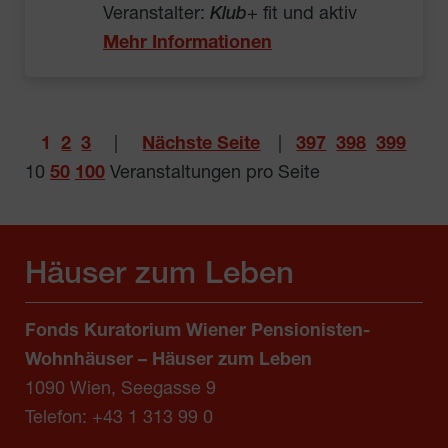
Veranstalter:
Klub
+ fit und aktiv
Mehr Informationen
1
2
3
|
Nächste Seite
|
397
398
399
10
50
100
Veranstaltungen pro Seite
Häuser zum Leben
Fonds Kuratorium Wiener Pensionisten-
Wohnhäuser – Häuser zum Leben
1090 Wien, Seegasse 9
Telefon:
+43 1 313 99 0