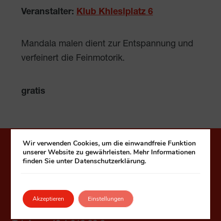
Veranstalter:
Klub Khleslplatz 6
Mandala malen dient zur Entspannung und
verfeinert die Feinmotorik.
gratis
Wir verwenden Cookies, um die einwandfreie Funktion
Häuser zum Leben
unserer Website zu gewährleisten. Mehr Informationen
finden Sie unter Datenschutzerklärung.
Fonds Kuratorium Wiener Pensionisten-
Wohnhäuser – Häuser zum Leben
Akzeptieren
Einstellungen
1090 Wien, Seegasse 9