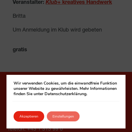
Veranstalter:
Klub
+ kreatives Handwerk
Britta
Um Anmeldung im Klub wird gebeten
gratis
Wir verwenden Cookies, um die einwandfreie Funktion
Häuser zum Leben
unserer Website zu gewährleisten. Mehr Informationen
finden Sie unter Datenschutzerklärung.
Fonds Kuratorium Wiener Pensionisten-
Wohnhäuser – Häuser zum Leben
Akzeptieren
Einstellungen
1090 Wien, Seegasse 9
Telefon:
+43 1 313 99 0