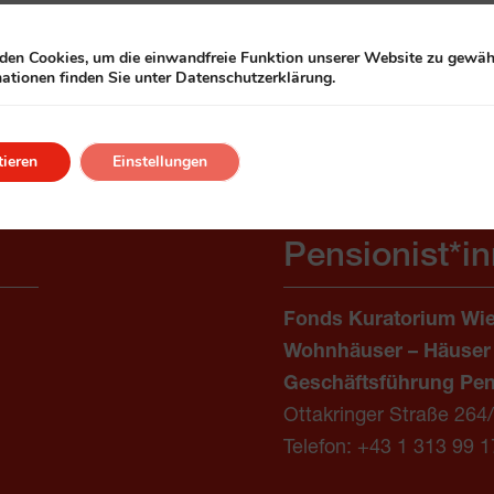
 15-16 Uhr im Gasthaus, daher ist das Klubleben im 2. 
en Cookies, um die einwandfreie Funktion unserer Website zu gewähr
ationen finden Sie unter Datenschutzerklärung.
ieren
Einstellungen
Pensionist*i
Fonds Kuratorium Wie
Wohnhäuser – Häuser
Geschäftsführung Pen
Ottakringer Straße 264
Telefon:
+43 1 313 99 1