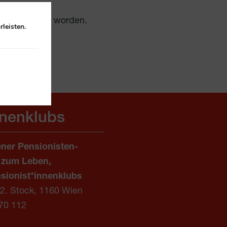
Stock verlegt worden.
leisten.
nnenklubs
ner Pensionisten-
 zum Leben,
sionist*innenklubs
/2. Stock, 1160 Wien
70 112