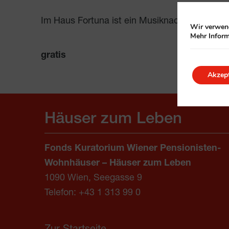
Im Haus Fortuna ist ein Musiknachmittag von
Wir verwend
Mehr Inform
gratis
Akzept
Häuser zum Leben
Fonds Kuratorium Wiener Pensionisten-
Wohnhäuser – Häuser zum Leben
1090 Wien, Seegasse 9
Telefon:
+43 1 313 99 0