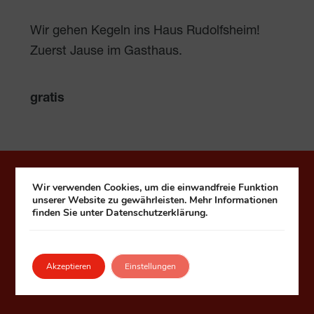
Wir gehen Kegeln ins Haus Rudolfsheim!
Zuerst Jause im Gasthaus.
gratis
Häuser zum Leben
Wir verwenden Cookies, um die einwandfreie Funktion
unserer Website zu gewährleisten. Mehr Informationen
finden Sie unter Datenschutzerklärung.
Fonds Kuratorium Wiener Pensionisten-
Wohnhäuser – Häuser zum Leben
1090 Wien, Seegasse 9
Akzeptieren
Einstellungen
Telefon:
+43 1 313 99 0