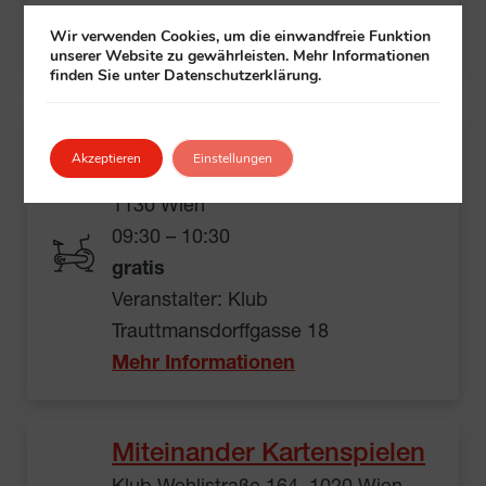
Veranstalter:
Klub
+ Gehörlosenwelt
Wir verwenden Cookies, um die einwandfreie Funktion
Mehr Informationen
unserer Website zu gewährleisten. Mehr Informationen
finden Sie unter Datenschutzerklärung.
Yoga im Sitzen
Akzeptieren
Einstellungen
Klub Trauttmansdorffgasse 18,
1130 Wien
09:30 – 10:30
gratis
Veranstalter: Klub
Trauttmansdorffgasse 18
Mehr Informationen
Miteinander Kartenspielen