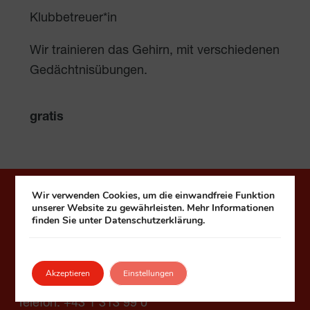
Klubbetreuer*in
Wir trainieren das Gehirn, mit verschiedenen
Gedächtnisübungen.
gratis
Wir verwenden Cookies, um die einwandfreie Funktion
Häuser zum Leben
unserer Website zu gewährleisten. Mehr Informationen
finden Sie unter Datenschutzerklärung.
Fonds Kuratorium Wiener Pensionisten-
Wohnhäuser – Häuser zum Leben
Akzeptieren
Einstellungen
1090 Wien, Seegasse 9
Telefon:
+43 1 313 99 0