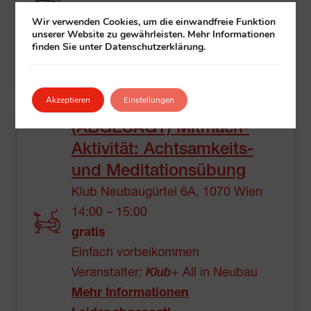
gratis
Wir verwenden Cookies, um die einwandfreie Funktion
Einfach vorbeikommen
unserer Website zu gewährleisten. Mehr Informationen
finden Sie unter Datenschutzerklärung.
Veranstalter:
Klub
+ All in Penzing
Mehr Informationen
Akzeptieren
Einstellungen
(ABGESAGT) Mitmach-
Aktivität: Achtsamkeits-
und Meditationsübung
Klub Neubaugürtel 6A, 1070 Wien
14:00 – 15:00
gratis
Einfach vorbeikommen
Veranstalter:
Klub
+ All in Neubau
Mehr Informationen