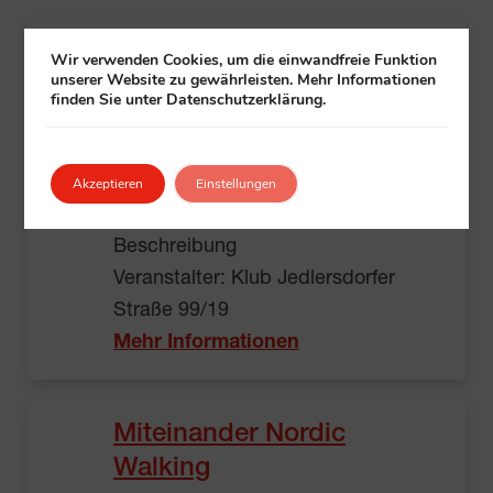
Frühstück
Wir verwenden Cookies, um die einwandfreie Funktion
unserer Website zu gewährleisten. Mehr Informationen
Klub Jedlersdorfer Straße 99/19,
finden Sie unter Datenschutzerklärung.
1210 Wien
09:00 – 11:00
Preis siehe Beschreibung
Akzeptieren
Einstellungen
Kostenpflichtig, Preis laut
Beschreibung
Veranstalter: Klub Jedlersdorfer
Straße 99/19
Mehr Informationen
Miteinander Nordic
Walking