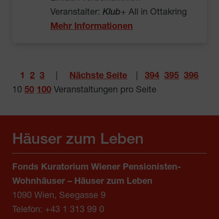
Veranstalter:
Klub
+ All in Ottakring
Mehr Informationen
1
2
3
|
Nächste Seite
|
394
395
396
10
50
100
Veranstaltungen pro Seite
Häuser zum Leben
Fonds Kuratorium Wiener Pensionisten-
Wohnhäuser – Häuser zum Leben
1090 Wien, Seegasse 9
Telefon:
+43 1 313 99 0