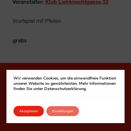
Veranstalter:
Klub Liebknechtgasse 32
Wurfspiel mit Pfeilen
gratis
Häuser zum Leben
Wir verwenden Cookies, um die einwandfreie Funktion
unserer Website zu gewährleisten. Mehr Informationen
finden Sie unter Datenschutzerklärung.
Fonds Kuratorium Wiener Pensionisten-
Wohnhäuser – Häuser zum Leben
1090 Wien, Seegasse 9
Akzeptieren
Einstellungen
Telefon:
+43 1 313 99 0