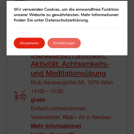
gratis
Wir verwenden Cookies, um die einwandfreie Funktion
Einfach vorbeikommen
unserer Website zu gewährleisten. Mehr Informationen
finden Sie unter Datenschutzerklärung.
Veranstalter:
Klub
+ All in Penzing
Mehr Informationen
Akzeptieren
Einstellungen
(ABGESAGT) Mitmach-
Aktivität: Achtsamkeits-
und Meditationsübung
Klub Neubaugürtel 6A, 1070 Wien
14:00 – 15:00
gratis
Einfach vorbeikommen
Veranstalter:
Klub
+ All in Neubau
Mehr Informationen