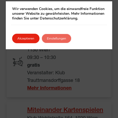
Veranstalter:
Klub
+ Gehörlosenwelt
Wir verwenden Cookies, um die einwandfreie Funktion
Mehr Informationen
unserer Website zu gewährleisten. Mehr Informationen
finden Sie unter Datenschutzerklärung.
Yoga im Sitzen
Akzeptieren
Einstellungen
Klub Trauttmansdorffgasse 18,
1130 Wien
09:30 – 10:30
gratis
Veranstalter: Klub
Trauttmansdorffgasse 18
Mehr Informationen
Miteinander Kartenspielen