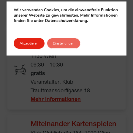
Veranstalter:
Klub
+ Gehörlosenwelt
Wir verwenden Cookies, um die einwandfreie Funktion
Mehr Informationen
unserer Website zu gewährleisten. Mehr Informationen
finden Sie unter Datenschutzerklärung.
Yoga im Sitzen
Akzeptieren
Einstellungen
Klub Trauttmansdorffgasse 18,
1130 Wien
09:30 – 10:30
gratis
Veranstalter: Klub
Trauttmansdorffgasse 18
Mehr Informationen
Miteinander Kartenspielen