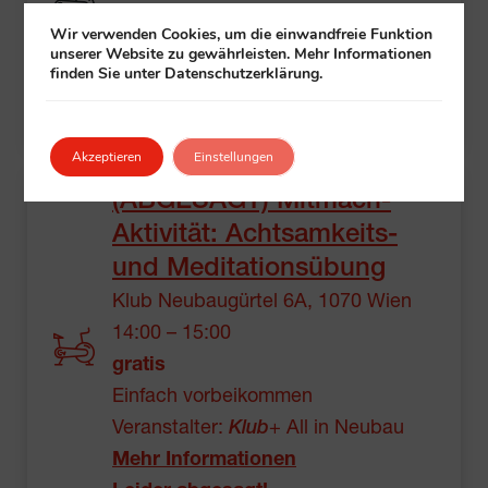
gratis
Wir verwenden Cookies, um die einwandfreie Funktion
Einfach vorbeikommen
unserer Website zu gewährleisten. Mehr Informationen
finden Sie unter Datenschutzerklärung.
Veranstalter:
Klub
+ All in Penzing
Mehr Informationen
Akzeptieren
Einstellungen
(ABGESAGT) Mitmach-
Aktivität: Achtsamkeits-
und Meditationsübung
Klub Neubaugürtel 6A, 1070 Wien
14:00 – 15:00
gratis
Einfach vorbeikommen
Veranstalter:
Klub
+ All in Neubau
Mehr Informationen