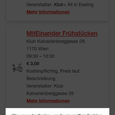
Veranstalter:
Klub
+ All in Essling
Mehr Informationen
MitEinander Frühstücken
Klub Kalvarienberggasse 29,
1170 Wien
09:30 – 10:30
€ 3,00
Kostenpflichtig, Preis laut
Beschreibung
Veranstalter: Klub
Kalvarienberggasse 29
Mehr Informationen