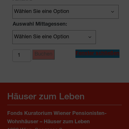
Auswahl Mittagessen:
Ausflug
Fenster schließen
Buchen
nach
Mörbisch,
Mulatsag
Menge
Häuser zum Leben
Fonds Kuratorium Wiener Pensionisten-
Wohnhäuser – Häuser zum Leben