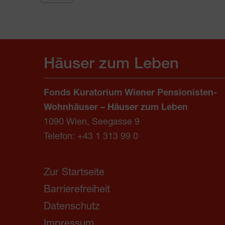
nach
Lunz
Am
See,
Haus
Häuser zum Leben
Der
Wildnis
Fonds Kuratorium Wiener Pensionisten-
Menge
Wohnhäuser – Häuser zum Leben
1090 Wien, Seegasse 9
Telefon:
+43 1 313 99 0
Zur Startseite
Barrierefreiheit
Datenschutz
Impressum