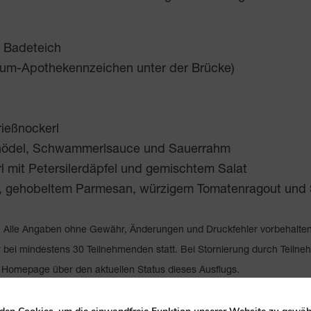
z Badeteich
trum-Apothekennzeichen unter der Brücke)
rießnockerl
knödel, Schwammerlsauce und Sauerrahm
 mit Petersilerdäpfel und gemischtem Salat
n, gehobeltem Parmesan, würzigem Tomatenragout und 
n: Alle Angaben ohne Gewähr, Änderungen und Druckfehler vorbehalte
 bei mindestens 30 Teilnehmenden statt. Bei Stornierung durch Teilne
er Homepage über den aktuellen Status dieses Ausflugs.