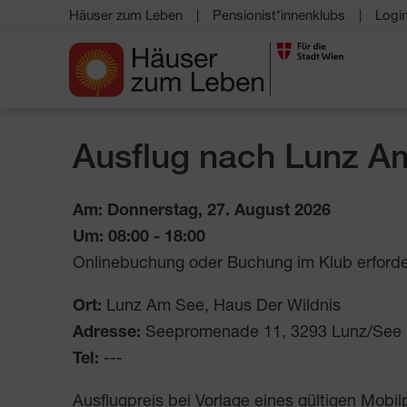
Häuser zum Leben
Pensionist*innenklubs
Logi
Ausflug nach Lunz Am
Am: Donnerstag, 27. August 2026
Um:
08:00
-
18:00
Onlinebuchung oder Buchung im Klub erforde
Ort:
Lunz Am See, Haus Der Wildnis
Adresse:
Seepromenade 11
,
3293
Lunz/See
Tel:
---
Ausflugpreis bei Vorlage eines gültigen Mobi