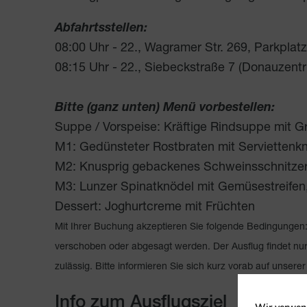
Abfahrtsstellen:
08:00 Uhr - 22., Wagramer Str. 269, Parkplat
08:15 Uhr - 22., Siebeckstraße 7 (Donauzen
Bitte (ganz unten) Menü vorbestellen:
Suppe / Vorspeise: Kräftige Rindsuppe mit G
M1: Gedünsteter Rostbraten mit Servietten
M2: Knusprig gebackenes Schweinsschnitzerl
M3: Lunzer Spinatknödel mit Gemüsestreife
Dessert: Joghurtcreme mit Früchten
Mit Ihrer Buchung akzeptieren Sie folgende Bedingunge
verschoben oder abgesagt werden. Der Ausflug findet nur
zulässig. Bitte informieren Sie sich kurz vorab auf unser
Info zum Ausflugsziel