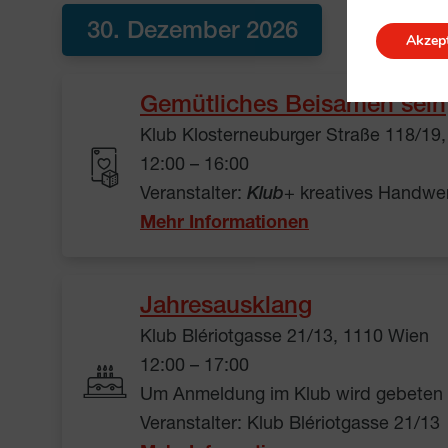
30. Dezember 2026
Akzept
Gemütliches Beisamen sein
Klub Klosterneuburger Straße 118/19
12:00 – 16:00
Veranstalter:
Klub
+ kreatives Handwe
Mehr Informationen
Jahresausklang
Klub Blériotgasse 21/13, 1110 Wien
12:00 – 17:00
Um Anmeldung im Klub wird gebeten
Veranstalter: Klub Blériotgasse 21/13