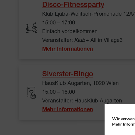
Disco-Fitnessparty
Klub Ljuba-Welitsch-Promenade 12A/
15:00 – 17:00
Einfach vorbeikommen
Veranstalter:
Klub
+ All in Village3
Mehr Informationen
Siverster-Bingo
HausKlub Augarten, 1020 Wien
15:00 – 16:00
Veranstalter: HausKlub Augarten
Mehr Informationen
Wir verwend
Mehr Inform