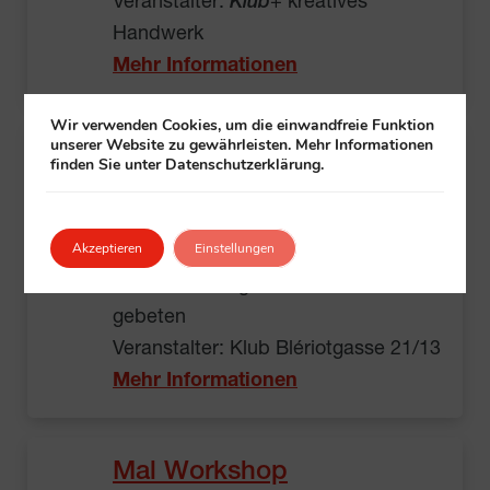
Veranstalter:
Klub
+ kreatives
Handwerk
Mehr Informationen
Wir verwenden Cookies, um die einwandfreie Funktion
unserer Website zu gewährleisten. Mehr Informationen
Jahresausklang
finden Sie unter Datenschutzerklärung.
Klub Blériotgasse 21/13, 1110 Wien
12:00 – 17:00
Akzeptieren
Einstellungen
gratis
Um Anmeldung im Klub wird
gebeten
Veranstalter: Klub Blériotgasse 21/13
Mehr Informationen
Mal Workshop