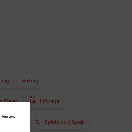
tung und Vortrag
m Freien
Infotage
leisten.
Sonstige
Spiele und Spaß