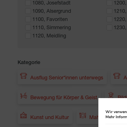
1080, Josefstadt
1200,
1090, Alsergrund
1210,
1100, Favoriten
1220,
1110, Simmering
1230,
1120, Meidling
Kategorie
Ausflug Senior*innen unterwegs
A
Bewegung für Körper & Geist
Bil
Wir verwend
Mehr Inform
Kunst und Kultur
Mahlzeit