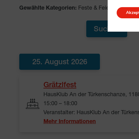
Gewählte Kategorien:
Feste & Feiern
Akzept
25. August 2026
Grätzlfest
HausKlub An der Türkenschanze, 118
15:00 – 18:00
Veranstalter: HausKlub An der Türke
Mehr Informationen