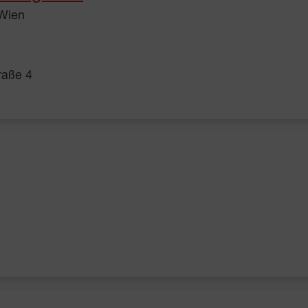
 Wien
raße 4