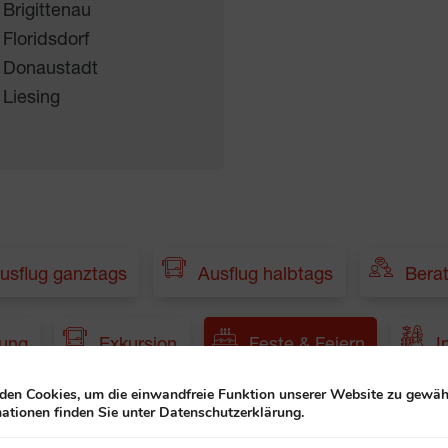
 Brigittenau
 Floridsdorf
 Donaustadt
 Liesing
usflug ganztags
Ausflug halbtags
Bera
dung
Exkursion
Feste & Feiern
I
en Cookies, um die einwandfreie Funktion unserer Website zu gewähr
ationen finden Sie unter Datenschutzerklärung.
Musik und Tanz
Pflegende Angehörige