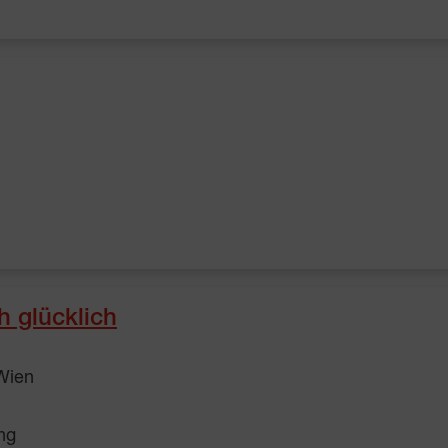
 glücklich
Wien
ng