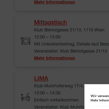
Mehr Informationen
Mittagstisch
Klub Blériotgasse 21/13, 1110 Wien
12:00 – 13:00
Mit Unkostenbeitrag, Details laut Be
Veranstalter: Klub Blériotgasse 21/13
Mehr Informationen
LIMA
Klub Muhrhoferweg 17/4, 1110 Wien
13:00 – 14:30
Wir verwend
Mehr Inform
Einfach vorbeikommen
Veranstalter: Klub Muhrhoferweg 17/4