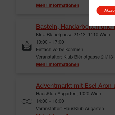
Mehr Informationen
Akzept
Basteln, Handarbeiten und
Klub Blériotgasse 21/13, 1110 Wien
13:00 – 17:00
Einfach vorbeikommen
Veranstalter: Klub Blériotgasse 21/13
Mehr Informationen
Adventmarkt mit Esel Aron 
HausKlub Augarten, 1020 Wien
14:00 – 16:00
Veranstalter: HausKlub Augarten