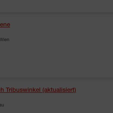
tene
 Wien
 Tribuswinkel (aktualisiert)
au