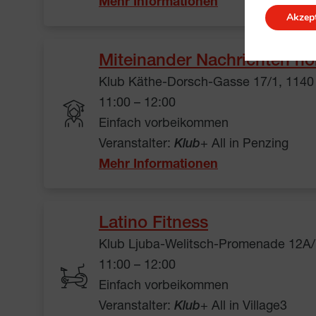
Mehr Informationen
Akzept
Miteinander Nachrichten hö
Klub Käthe-Dorsch-Gasse 17/1, 1140
11:00 – 12:00
Einfach vorbeikommen
Veranstalter:
Klub
+ All in Penzing
Mehr Informationen
Latino Fitness
Klub Ljuba-Welitsch-Promenade 12A/
11:00 – 12:00
Einfach vorbeikommen
Veranstalter:
Klub
+ All in Village3