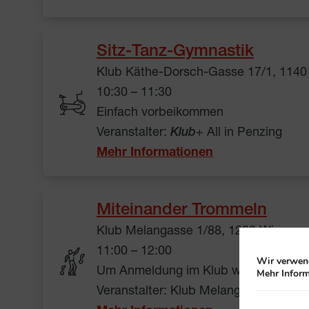
Sitz-Tanz-Gymnastik
Klub Käthe-Dorsch-Gasse 17/1, 1140
10:30 – 11:30
Einfach vorbeikommen
Veranstalter:
Klub
+ All in Penzing
Mehr Informationen
Miteinander Trommeln
Klub Melangasse 1/88, 1220 Wien
11:00 – 12:00
Wir verwend
Um Anmeldung im Klub wird gebeten
Mehr Inform
Veranstalter: Klub Melangasse 1/88