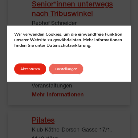
Senior*innen unterwegs
nach Tribuswinkel
Rebhof Schneider
Badner Straße 1, 2523 Tattendorf
Wir verwenden Cookies, um die einwandfreie Funktion
unserer Website zu gewährleisten. Mehr Informationen
11:00 – 17:00
finden Sie unter Datenschutzerklärung.
€ 10,00
Abfahrt: 1150, Westbahnhof -
Felberstraße Busterminal
Akzeptieren
Einstellungen
Veranstalter:
Klub
+ Besondere
Veranstaltungen
Mehr Informationen
Pilates
Klub Käthe-Dorsch-Gasse 17/1,