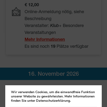
€ 12,00
Online-Anmeldung nötig, siehe
Beschreibung
Veranstalter:
Klub
+ Besondere
Veranstaltungen
Mehr Informationen
Es sind noch
19
Plätze verfügbar
16. November 2026
Nordic Walking
Wir verwenden Cookies, um die einwandfreie Funktion
unserer Website zu gewährleisten. Mehr Informationen
Klub Muhrhoferweg 17/4, 1110 Wien
finden Sie unter Datenschutzerklärung.
10:00 – 12:00