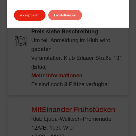
Klub Erlaaer Straße 131 (Erlaa),
1230 Wien
Akzeptieren
Einstellungen
10:00 – 12:00
Preis siehe Beschreibung
Um tel. Anmeldung im Klub wird
gebeten
Veranstalter: Klub Erlaaer Straße 131
(Erlaa)
Mehr Informationen
Es sind noch
8
Plätze verfügbar
MitEinander Frühstücken
Klub Ljuba-Welitsch-Promenade
12A/B, 1030 Wien