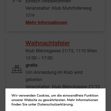
Einfach vorbeikommen
Veranstalter: Klub Muhrhoferweg
17/4
Mehr Informationen
Weihnachtsfeier
Klub Blériotgasse 21/13, 1110 Wien
12:00 – 17:00
gratis
Um Anmeldung im Klub wird
gebeten
Veranstalter: Klub Blériotgasse 21/13
Mehr Informationen
Wir verwenden Cookies, um die einwandfreie Funktion
unserer Website zu gewährleisten. Mehr Informationen
finden Sie unter Datenschutzerklärung.