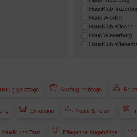
Haus Trazerberg
HausKlub Trazerbe
Haus Wieden
HausKlub Wieden
Haus Wienerberg
HausKlub Wienerb
usflug ganztags
Ausflug halbtags
Bera
dung
Exkursion
Feste & Feiern
I
Musik und Tanz
Pflegende Angehörige