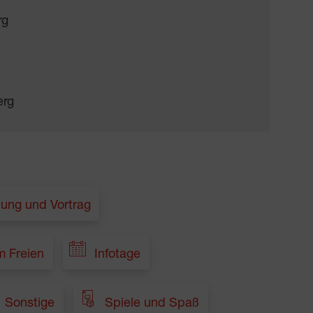
rg
erg
tung und Vortrag
m Freien
Infotage
Sonstige
Spiele und Spaß