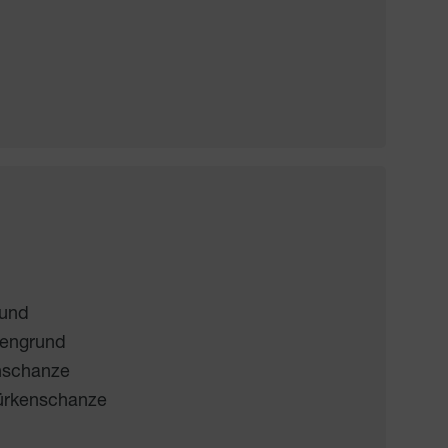
und
engrund
nschanze
ürkenschanze