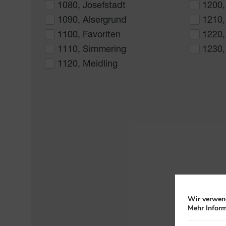
1080, Josefstadt
1200,
1090, Alsergrund
1210,
1100, Favoriten
1220,
1110, Simmering
1230,
1120, Meidling
Wir verwend
Mehr Inform