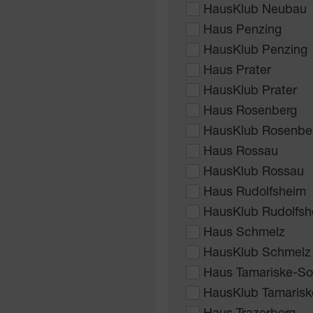
HausKlub Neubau
Haus Penzing
HausKlub Penzing
Haus Prater
HausKlub Prater
Haus Rosenberg
HausKlub Rosenbe
Haus Rossau
HausKlub Rossau
Haus Rudolfsheim
HausKlub Rudolfsh
Haus Schmelz
HausKlub Schmelz
Haus Tamariske-S
HausKlub Tamaris