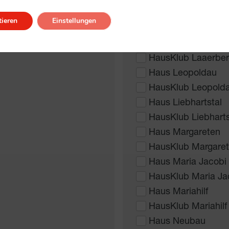
Haus Jedlersdorf
ieren
Einstellungen
HausKlub Jedlersd
Haus Laaerberg
HausKlub Laaerber
Haus Leopoldau
HausKlub Leopold
Haus Liebhartstal
HausKlub Liebharts
Haus Margareten
HausKlub Margare
Haus Maria Jacobi
HausKlub Maria Ja
Haus Mariahilf
HausKlub Mariahilf
Haus Neubau