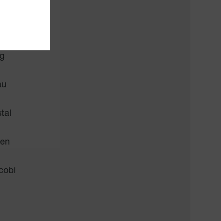
orf
g
au
tal
ten
cobi