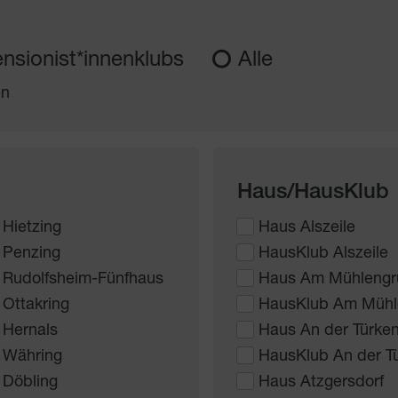
nsionist*innenklubs
Alle
en
Haus/HausKlub
 Hietzing
Haus Alszeile
 Penzing
HausKlub Alszeile
 Rudolfsheim-Fünfhaus
Haus Am Mühlengr
 Ottakring
HausKlub Am Mühl
 Hernals
Haus An der Türke
 Währing
HausKlub An der T
 Döbling
Haus Atzgersdorf