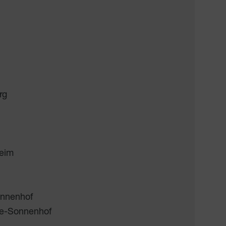
rg
eim
onnenhof
ke-Sonnenhof