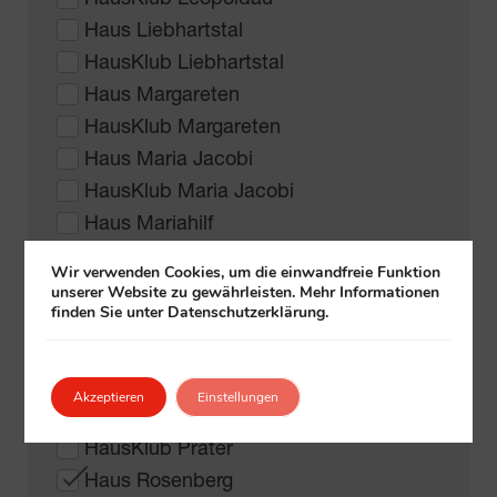
Haus Liebhartstal
HausKlub Liebhartstal
Haus Margareten
HausKlub Margareten
Haus Maria Jacobi
HausKlub Maria Jacobi
Haus Mariahilf
HausKlub Mariahilf
Wir verwenden Cookies, um die einwandfreie Funktion
Haus Neubau
unserer Website zu gewährleisten. Mehr Informationen
finden Sie unter Datenschutzerklärung.
HausKlub Neubau
Haus Penzing
HausKlub Penzing
Akzeptieren
Einstellungen
Haus Prater
HausKlub Prater
Haus Rosenberg