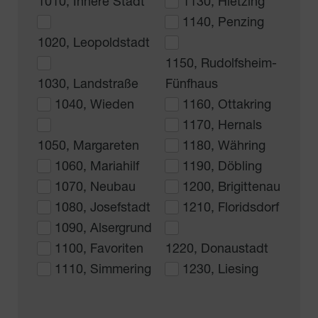
1010, Innere Stadt
1130, Hietzing
1140, Penzing
1020, Leopoldstadt
1150, Rudolfsheim-
1030, Landstraße
Fünfhaus
1040, Wieden
1160, Ottakring
1170, Hernals
1050, Margareten
1180, Währing
1060, Mariahilf
1190, Döbling
1070, Neubau
1200, Brigittenau
1080, Josefstadt
1210, Floridsdorf
1090, Alsergrund
1100, Favoriten
1220, Donaustadt
1110, Simmering
1230, Liesing