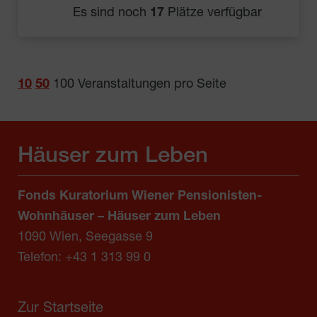
Es sind noch
17
Plätze verfügbar
10
50
100
Veranstaltungen pro Seite
Häuser zum Leben
Fonds Kuratorium Wiener Pensionisten-
Wohnhäuser – Häuser zum Leben
1090 Wien, Seegasse 9
Telefon:
+43 1 313 99 0
Zur Startseite