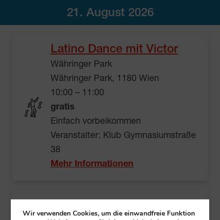
21. August 2026
Latino Dance mit Victor
Währinger Park
Währinger Park, 1180 Wien
10:00 – 11:00
gratis
Einfach vorbeikommen
Veranstalter: Klub Gymnasiumstraße
38
Mehr Informationen
Frühschoppen mit Gerald
Wir verwenden Cookies, um die einwandfreie Funktion