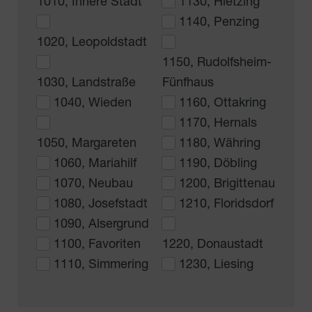
1010, Innere Stadt
1130, Hietzing
1140, Penzing
1020, Leopoldstadt
1150, Rudolfsheim-
1030, Landstraße
Fünfhaus
1040, Wieden
1160, Ottakring
1170, Hernals
1050, Margareten
1180, Währing
1060, Mariahilf
1190, Döbling
1070, Neubau
1200, Brigittenau
1080, Josefstadt
1210, Floridsdorf
1090, Alsergrund
1100, Favoriten
1220, Donaustadt
1110, Simmering
1230, Liesing