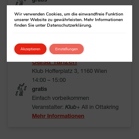
gratis
Einfach vorbeikommen
Wir verwenden Cookies, um die einwandfreie Funktion
Veranstalter: Klub Weimarer Straße
unserer Website zu gewährleisten. Mehr Informationen
finden Sie unter Datenschutzerklärung.
8-10
Mehr Informationen
Akzeptieren
Einstellungen
Salsa Tanzen
Klub Hofferplatz 3, 1160 Wien
14:00 – 15:00
gratis
Einfach vorbeikommen
Veranstalter:
Klub
+ All in Ottakring
Mehr Informationen