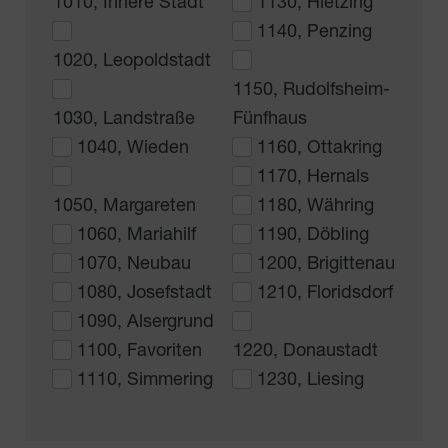
1010, Innere Stadt
1130, Hietzing
1140, Penzing
1020, Leopoldstadt
1150, Rudolfsheim-
1030, Landstraße
Fünfhaus
1040, Wieden
1160, Ottakring
1170, Hernals
1050, Margareten
1180, Währing
1060, Mariahilf
1190, Döbling
1070, Neubau
1200, Brigittenau
1080, Josefstadt
1210, Floridsdorf
1090, Alsergrund
1100, Favoriten
1220, Donaustadt
1110, Simmering
1230, Liesing