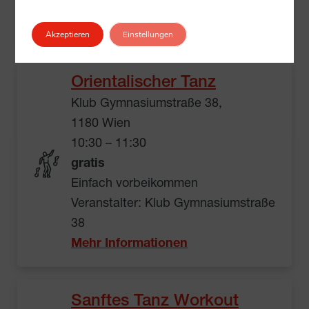
Veranstalter: Klub Pappelweg 4
Mehr Informationen
Akzeptieren
Einstellungen
Orientalischer Tanz
Klub Gymnasiumstraße 38,
1180 Wien
10:30 – 11:30
gratis
Einfach vorbeikommen
Veranstalter: Klub Gymnasiumstraße
38
Mehr Informationen
Sanftes Tanz Workout