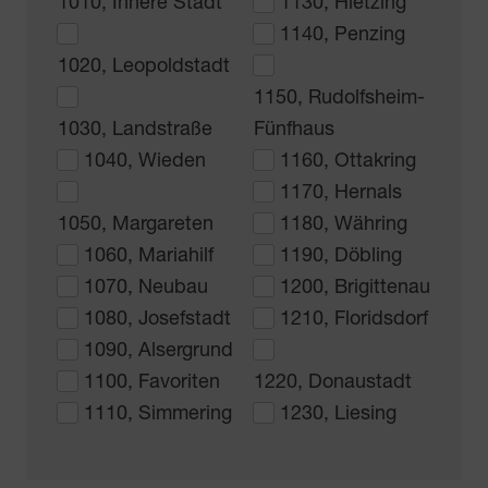
1010, Innere Stadt
1130, Hietzing
1140, Penzing
1020, Leopoldstadt
1150, Rudolfsheim-
1030, Landstraße
Fünfhaus
1040, Wieden
1160, Ottakring
1170, Hernals
1050, Margareten
1180, Währing
1060, Mariahilf
1190, Döbling
1070, Neubau
1200, Brigittenau
1080, Josefstadt
1210, Floridsdorf
1090, Alsergrund
1100, Favoriten
1220, Donaustadt
1110, Simmering
1230, Liesing