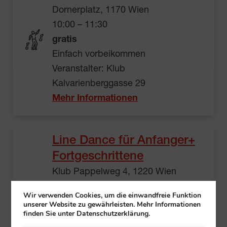
Dornerplatz, 1170 Wien
10:00 – 11:30
gratis
Einfach vorbeikommen
Veranstalter: Klub
Kalvarienberggasse 29
Mehr Informationen
Line Dance für Anfanger+
Fortgeschrittene
Klub Pappelweg 4, 1220 Wien
10:00 – 12:15
Wir verwenden Cookies, um die einwandfreie Funktion
gratis
unserer Website zu gewährleisten. Mehr Informationen
finden Sie unter Datenschutzerklärung.
Einfach vorbeikommen