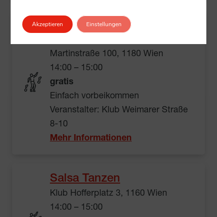
Tanzen
Akzeptieren
Einstellungen
Coole Zone
Martinstraße 100, 1180 Wien
14:00 – 15:00
gratis
Einfach vorbeikommen
Veranstalter: Klub Weimarer Straße
8-10
Mehr Informationen
Salsa Tanzen
Klub Hofferplatz 3, 1160 Wien
14:00 – 15:00