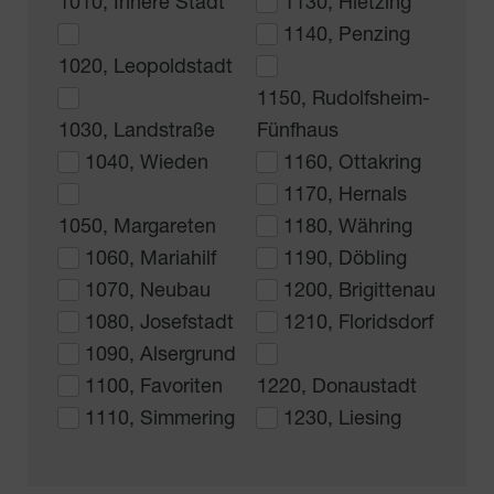
1010, Innere Stadt
1130, Hietzing
1140, Penzing
1020, Leopoldstadt
1150, Rudolfsheim-
1030, Landstraße
Fünfhaus
1040, Wieden
1160, Ottakring
1170, Hernals
1050, Margareten
1180, Währing
1060, Mariahilf
1190, Döbling
1070, Neubau
1200, Brigittenau
1080, Josefstadt
1210, Floridsdorf
1090, Alsergrund
1100, Favoriten
1220, Donaustadt
1110, Simmering
1230, Liesing