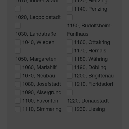
1010, Innere Stadt
1130, Hietzing
1140, Penzing
1020, Leopoldstadt
1150, Rudolfsheim-
1030, Landstraße
Fünfhaus
1040, Wieden
1160, Ottakring
1170, Hernals
1050, Margareten
1180, Währing
1060, Mariahilf
1190, Döbling
1070, Neubau
1200, Brigittenau
1080, Josefstadt
1210, Floridsdorf
1090, Alsergrund
1100, Favoriten
1220, Donaustadt
1110, Simmering
1230, Liesing