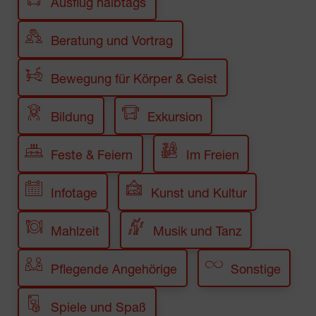
Ausflug halbtags
Beratung und Vortrag
Bewegung für Körper & Geist
Bildung
Exkursion
Feste & Feiern
Im Freien
Infotage
Kunst und Kultur
Mahlzeit
Musik und Tanz
Pflegende Angehörige
Sonstige
Spiele und Spaß