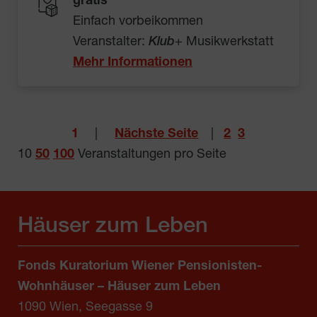
gratis
Einfach vorbeikommen
Veranstalter:
Klub
+ Musikwerkstatt
Mehr Informationen
1
|
Nächste Seite
|
2
3
10
50
100
Veranstaltungen pro Seite
Häuser zum Leben
Fonds Kuratorium Wiener Pensionisten-
Wohnhäuser – Häuser zum Leben
1090 Wien, Seegasse 9