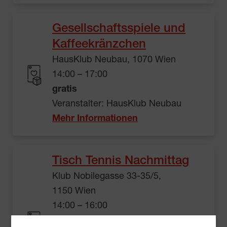
Gesellschaftsspiele und
Kaffeekränzchen
HausKlub Neubau, 1070 Wien
14:00 – 17:00
gratis
Veranstalter: HausKlub Neubau
Mehr Informationen
Tisch Tennis Nachmittag
Klub Nobilegasse 33-35/5,
1150 Wien
14:00 – 16:00
gratis