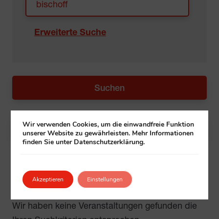
Erweiterte Suche
Wir verwenden Cookies, um die einwandfreie Funktion
Alle Filter zurücksetzen
unserer Website zu gewährleisten. Mehr Informationen
finden Sie unter Datenschutzerklärung.
Keine Ergebnisse
Akzeptieren
Einstellungen
Wir haben keine Veranstaltungen gefunden die