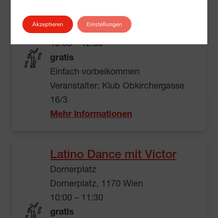
Tanzen mt Freddy
Klub Obkirchergasse 16/3,
Akzeptieren
Einstellungen
1190 Wien
10:00 – 12:00
gratis
Einfach vorbeikommen
Veranstalter: Klub Obkirchergasse
16/3
Mehr Informationen
Latino Dance mit Victor
Dornerplatz
Dornerplatz, 1170 Wien
10:00 – 11:30
gratis