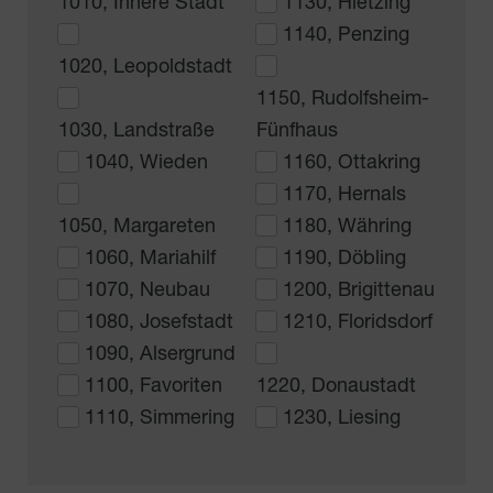
1010, Innere Stadt
1130, Hietzing
1140, Penzing
1020, Leopoldstadt
1150, Rudolfsheim-
1030, Landstraße
Fünfhaus
1040, Wieden
1160, Ottakring
1170, Hernals
1050, Margareten
1180, Währing
1060, Mariahilf
1190, Döbling
1070, Neubau
1200, Brigittenau
1080, Josefstadt
1210, Floridsdorf
1090, Alsergrund
1100, Favoriten
1220, Donaustadt
1110, Simmering
1230, Liesing