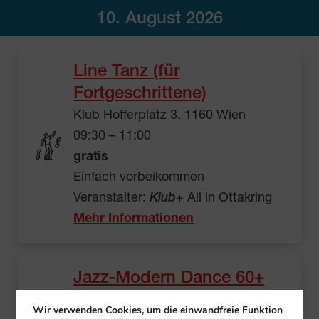
10. August 2026
Line Tanz (für
Fortgeschrittene)
Klub Hofferplatz 3, 1160 Wien
09:30 – 11:00
gratis
Einfach vorbeikommen
Veranstalter:
Klub
+ All in Ottakring
Mehr Informationen
Jazz-Modern Dance 60+
Klub Käthe-Dorsch-Gasse 17/1,
Wir verwenden Cookies, um die einwandfreie Funktion