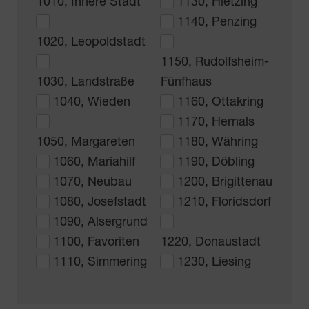
1010, Innere Stadt
1130, Hietzing
1140, Penzing
1020, Leopoldstadt
1150, Rudolfsheim-
1030, Landstraße
Fünfhaus
1040, Wieden
1160, Ottakring
1170, Hernals
1050, Margareten
1180, Währing
1060, Mariahilf
1190, Döbling
1070, Neubau
1200, Brigittenau
1080, Josefstadt
1210, Floridsdorf
1090, Alsergrund
1100, Favoriten
1220, Donaustadt
1110, Simmering
1230, Liesing