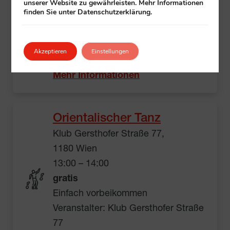
1140 Wien
unserer Website zu gewährleisten. Mehr Informationen
finden Sie unter Datenschutzerklärung.
11:45 – 12:45
gratis
Einfach vorbeikommen
Akzeptieren
Einstellungen
Veranstalter:
Klub
+ All in Penzing
Mehr Informationen
Orientalischer Tanz
Klub Gersthofer Straße 77,
1180 Wien
13:00 – 14:00
gratis
Einfach vorbeikommen
Veranstalter: Klub Gersthofer Straße
77