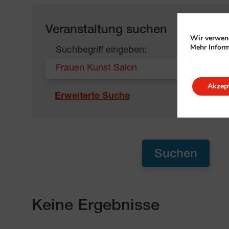
Veranstaltung suchen
Wir verwend
Mehr Inform
Suchbegriff eingeben:
Akzept
Erweiterte Suche
Keine Ergebnisse