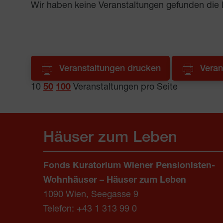
Wir haben keine Veranstaltungen gefunden die 
Veranstaltungen drucken
Veran
10
50
100
Veranstaltungen pro Seite
Häuser zum Leben
Fonds Kuratorium Wiener Pensionisten-
Wohnhäuser – Häuser zum Leben
1090 Wien, Seegasse 9
Telefon:
+43 1 313 99 0