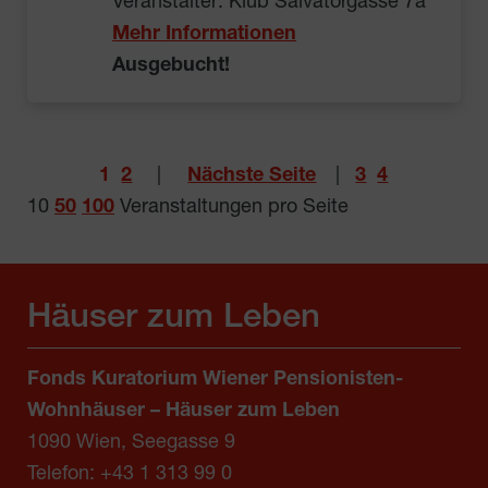
Veranstalter: Klub Salvatorgasse 7a
Mehr Informationen
Ausgebucht!
1
2
|
Nächste Seite
|
3
4
10
50
100
Veranstaltungen pro Seite
Häuser zum Leben
Fonds Kuratorium Wiener Pensionisten-
Wohnhäuser – Häuser zum Leben
1090 Wien, Seegasse 9
Telefon:
+43 1 313 99 0