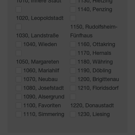
1010, Innere Stadt
1130, Hietzing
1140, Penzing
1020, Leopoldstadt
1150, Rudolfsheim-
1030, Landstraße
Fünfhaus
1040, Wieden
1160, Ottakring
1170, Hernals
1050, Margareten
1180, Währing
1060, Mariahilf
1190, Döbling
1070, Neubau
1200, Brigittenau
1080, Josefstadt
1210, Floridsdorf
1090, Alsergrund
1100, Favoriten
1220, Donaustadt
1110, Simmering
1230, Liesing