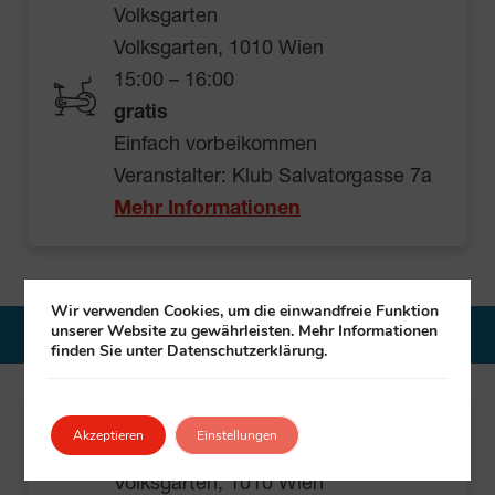
Volksgarten
Volksgarten, 1010 Wien
15:00 – 16:00
gratis
Einfach vorbeikommen
Veranstalter: Klub Salvatorgasse 7a
Mehr Informationen
Wir verwenden Cookies, um die einwandfreie Funktion
unserer Website zu gewährleisten. Mehr Informationen
20. August 2026
finden Sie unter Datenschutzerklärung.
Gymnastik mit Helga
Akzeptieren
Einstellungen
Volksgarten
Volksgarten, 1010 Wien