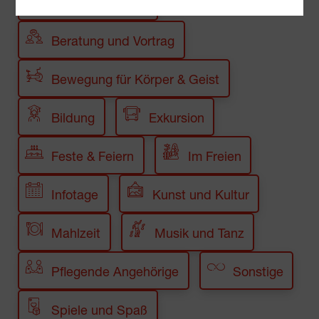
Ausflug halbtags
Beratung und Vortrag
Bewegung für Körper & Geist
Bildung
Exkursion
Feste & Feiern
Im Freien
Infotage
Kunst und Kultur
Mahlzeit
Musik und Tanz
Pflegende Angehörige
Sonstige
Spiele und Spaß