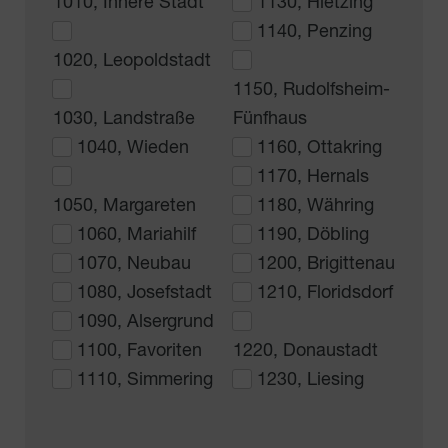
1010, Innere Stadt
1130, Hietzing
1140, Penzing
1020, Leopoldstadt
1150, Rudolfsheim-
1030, Landstraße
Fünfhaus
1040, Wieden
1160, Ottakring
1170, Hernals
1050, Margareten
1180, Währing
1060, Mariahilf
1190, Döbling
1070, Neubau
1200, Brigittenau
1080, Josefstadt
1210, Floridsdorf
1090, Alsergrund
1100, Favoriten
1220, Donaustadt
1110, Simmering
1230, Liesing