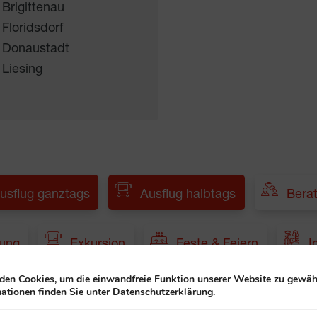
 Brigittenau
 Floridsdorf
 Donaustadt
 Liesing
usflug ganztags
Ausflug halbtags
Bera
dung
Exkursion
Feste & Feiern
I
en Cookies, um die einwandfreie Funktion unserer Website zu gewähr
ationen finden Sie unter Datenschutzerklärung.
Musik und Tanz
Pflegende Angehörige