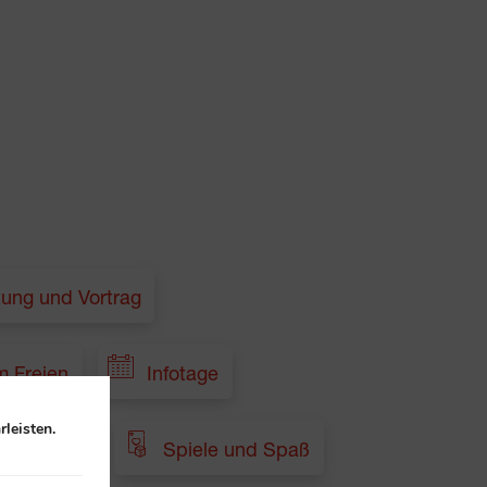
tung und Vortrag
m Freien
Infotage
leisten.
Sonstige
Spiele und Spaß