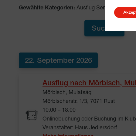
Gewählte Kategorien:
Ausflug Senior*innen un
Akzept
22. September 2026
Ausflug nach Mörbisch, Mu
Mörbisch, Mulatság
Mörbischerstr. 1/3, 7071 Rust
10:00 – 18:00
Onlinebuchung oder Buchung im Klub 
Veranstalter: Haus Jedlersdorf