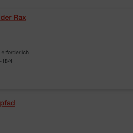
 der Rax
erforderlich
6-18/4
rpfad