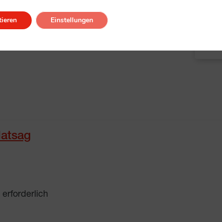
terwegs, Ausflug ganztags, Ausflug halbtags
ieren
Einstellungen
Alle
latsag
erforderlich