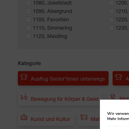
1080, Josefstadt
1200,
1090, Alsergrund
1210,
1100, Favoriten
1220,
1110, Simmering
1230,
1120, Meidling
Kategorie
Ausflug Senior*innen unterwegs
A
Bewegung für Körper & Geist
Bil
Wir verwend
Mehr Inform
Kunst und Kultur
Mahlzeit