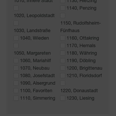
1010, Innere Stadt
1130, Hietzing
1140, Penzing
1020, Leopoldstadt
1150, Rudolfsheim-
1030, Landstraße
Fünfhaus
1040, Wieden
1160, Ottakring
1170, Hernals
1050, Margareten
1180, Währing
1060, Mariahilf
1190, Döbling
1070, Neubau
1200, Brigittenau
1080, Josefstadt
1210, Floridsdorf
1090, Alsergrund
1100, Favoriten
1220, Donaustadt
1110, Simmering
1230, Liesing