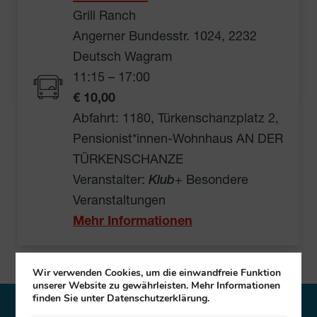
Grill Ranch
Angerner Bundesstr. 1024, 2232
Deutsch Wagram
11:15 – 17:00
€ 10,00
Abfahrt: 1180, Türkenschanzplatz 2,
Pensionist*innen-Wohnhaus AN DER
TÜRKENSCHANZE
Veranstalter:
Klub
+ Besondere
Veranstaltungen
Mehr Informationen
Wir verwenden Cookies, um die einwandfreie Funktion
unserer Website zu gewährleisten. Mehr Informationen
finden Sie unter Datenschutzerklärung.
27. August 2026